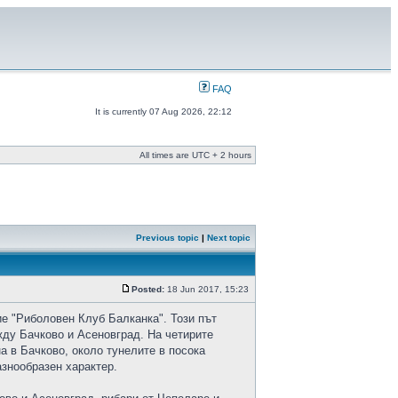
FAQ
It is currently 07 Aug 2026, 22:12
All times are UTC + 2 hours
Previous topic
|
Next topic
Posted:
18 Jun 2017, 15:23
ие "Риболовен Клуб Балканка". Този път
жду Бачково и Асеновград. На четирите
а в Бачково, около тунелите в посока
азнообразен характер.