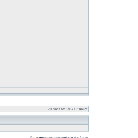
All times are UTC + 2 hours
You
cannot
post new topics in this forum