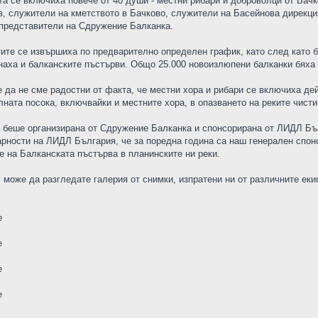
та се включиха повече от 40 души - местни рибари и доброволци от Бачк
, служители на кметството в Бачково, служители на Басейнова дирекц
 представители на Сдружение Балканка.
ите се извършиха по предварително определен график, като след като бе
наха и балканските пъстърви. Общо 25.000 новоизлюпени балканки бяха п
 да не сме радостни от факта, че местни хора и рибари се включиха дей
лната посока, включвайки и местните хора, в опазването на реките чисти
 беше организирана от Сдружение Балканка и спонсорирана от ЛИДЛ Бъ
рности на ЛИДЛ България, че за поредна година са наш генерален спон
е на Балканската пъстърва в планинските ни реки.
 може да разгледате галерия от снимки, изпратени ни от различните еки