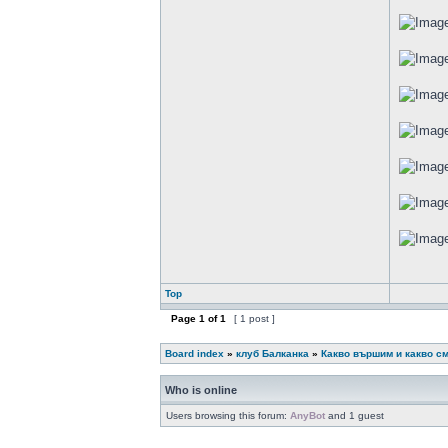
Top
Page
1
of
1
[ 1 post ]
Board index
»
клуб Балканка
»
Какво вършим и какво с
Who is online
Users browsing this forum:
AnyBot
and 1 guest