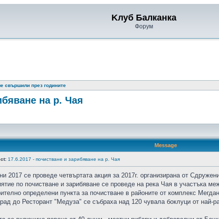
Kлуб Балканка
Форум
ме свършили през годините
ибяване на р. Чая
Message
ct:
17.6.2017 - почистване и зарибяване на р. Чая
ни 2017 се проведе четвъртата акция за 2017г. организирана от Сдружен
ятие по почистване и зарибяване се проведе на река Чая в участъка ме
ително определени пункта за почистване в районите от комплекс Мегдан
рад до Ресторант "Медуза" се събраха над 120 чувала боклуци от най-р