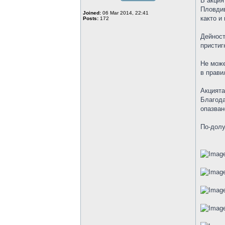
В акция
Пловдив
Joined:
06 Mar 2014, 22:41
както и
Posts:
172
Дейност
пристиг
Не може
в прави
Акцията
Благода
опазван
По-долу