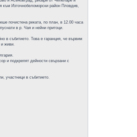
ово и Асеновград, рибари от Чепеларе и
ия към Източнобеломорски район Пловдив,
ше почистена реката, по план, в 12.00 часа
уснати в р. Чая и нейни притоци.
но в събитието. Това е гаранция, че вървим
 и живи.
лгария.
сор и подкрепят дейности свързани с
пи, участници в събитието.