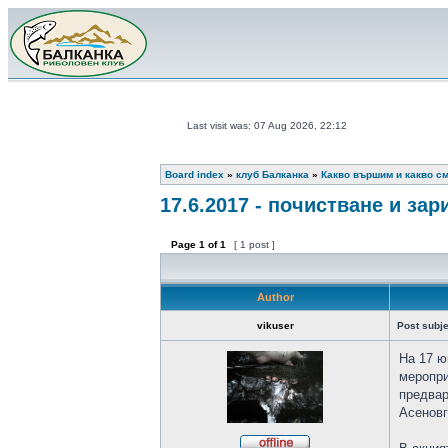
Last visit was: 07 Aug 2026, 22:12
Board index
»
клуб Балканка
»
Какво вършим и какво с
17.6.2017 - почистване и зар
Page
1
of
1
[ 1 post ]
Author
vikuser
Post subje
На 17 ю
меропри
предвар
Асеновг