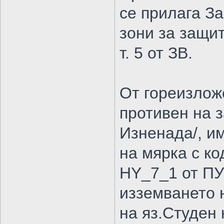
се прилага За
зони за защита
т. 5 от ЗВ.
От гореизлож
противен на 
Изненада/, и
на мярка с ко
HY_7_1 от ПУ
изземването 
на яз.Студен