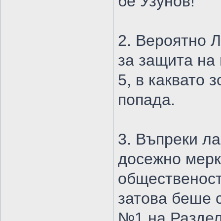
бе Узунов!
2. Вероятно Л
за защита на 
5, в каквато
попада.
3. Въпреки л
досежно мерк
общественост 
затова беше 
№1 на Раздел