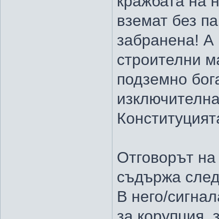
кражбата на 
вземат без па
забранена! А
строителни ма
подземно бог
изключителна
Конституцият
Отговорът на
съдържа след
В него/сигнал
за корупция,