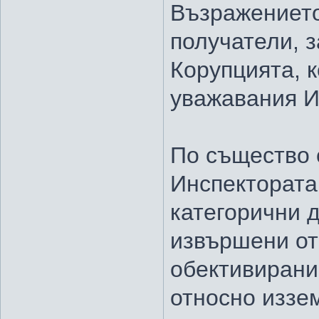
Възражението
получатели, з
Корупцията, к
уважавания И
По същество с
Инспектората
категорични 
извършени от
обективирани
относно иззе