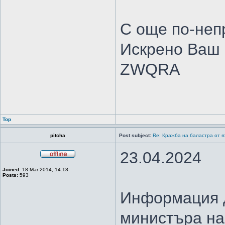
С още по-неп
Искрено Ваш
ZWQRA
Top
pitcha
Post subject:
Re: Кражба на баластра от я
23.04.2024
Joined:
18 Mar 2014, 14:18
Posts:
593
Информация д
министъра на