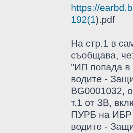
https://earbd.b
192(1
).pdf
На стр.1 в с
съобщава, че
"ИП попада в 
водите - Защи
BG0001032, о
т.1 от ЗВ, вкл
ПУРБ на ИБР 
водите - Защи