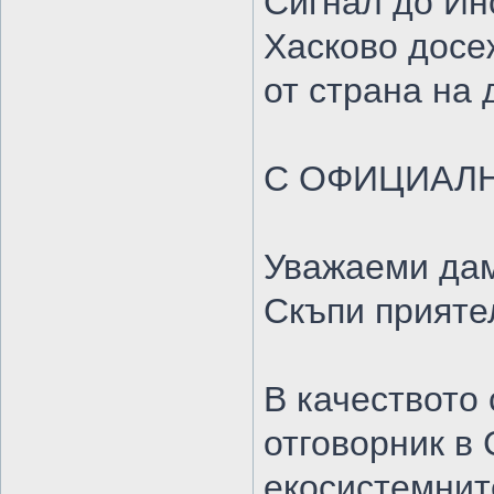
Сигнал до И
Хасково досе
от страна на
С ОФИЦИАЛ
Уважаеми дам
Скъпи прияте
В качеството
отговорник в
екосистемнит