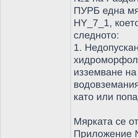
ПУРБ една мя
HY_7_1, коет
следното:
1. Недопуска
хидроморфоло
изземване на
водовземания
като или поп
Мярката се о
Приложение №