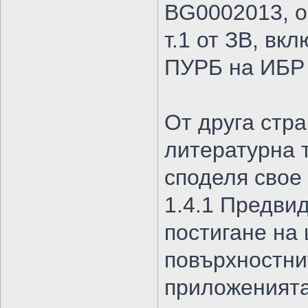
BG0002013, о
т.1 от ЗВ, вкл
ПУРБ на ИБР
От друга стра
литературна 
споделя свое
1.4.1 Предви
постигане на
повърхностни
приложенията