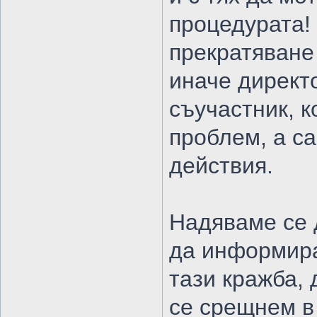
процедурата!
прекратяване
иначе директ
съучастник, к
проблем, а с
действия.
Надяваме се д
да информира
тази кражба, 
се срещнем в