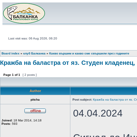
Last visit was: 06 Aug 2026, 06:20
Board index
»
клуб Балканка
»
Какво вършим и какво сме свършили през годините
Кражба на баластра от яз. Студен кладенец
Page
1
of
1
[ 2 posts ]
Author
pitcha
Post subject:
Кражба на баластра от яз. 
04.04.2024
Joined:
18 Mar 2014, 14:18
Posts:
593