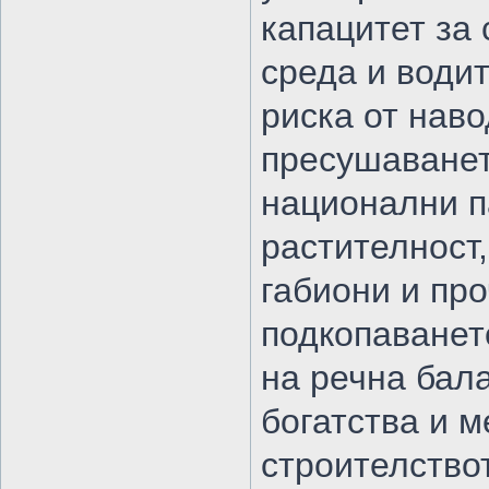
капацитет за
среда и водит
риска от нав
пресушаванет
национални п
растителност,
габиони и пр
подкопаванет
на речна бала
богатства и 
строителство