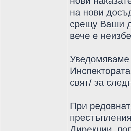
нови наказате
на нови досъ
срещу Ваши д
вече е неизб
Уведомяваме 
Инспектората
свят/ за след
При редовнат
престъпления
Дирекции, по