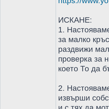
https://www.
ИСКАНЕ:
1. Настоявам
за малко кръс
раздвижи мал
проверка за 
което То да 
2. Настоявам
извърши собс
и с тях да мо