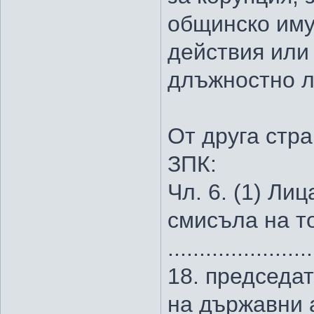
общинско иму
действия или
длъжностно л
От друга стра
ЗПК:
Чл. 6. (1) Ли
смисъла на то
.......................
18. председа
на държавни 