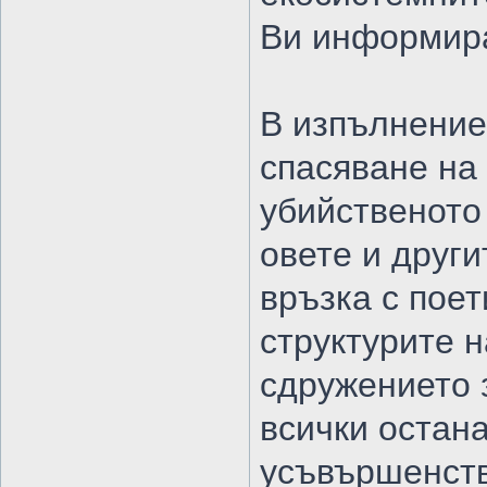
Ви информира
В изпълнение
спасяване на 
убийственото
овете и други
връзка с пое
структурите 
сдружението 
всички остан
усъвършенств