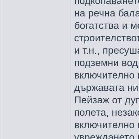
подкопаванет
на речна бала
богатства и 
строителство
и т.н., пресу
подземни води
включително 
държавата ни
Пейзаж от дуп
полета, неза
включително 
увреждането 