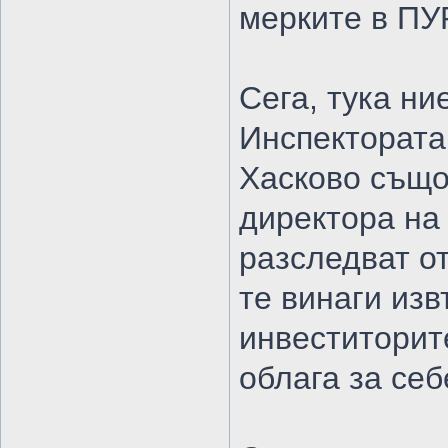
мерките в ПУ
Сега, тука н
Инспекторат
Хасково също 
директора на
разследват о
те винаги из
инвеститорит
облага за себ