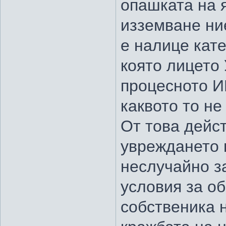
опашката на 
изземване ни
е налице кат
която лицето 
процесното И
каквото то не
От това дейст
увреждането 
неслучайно з
условия за об
собственика 