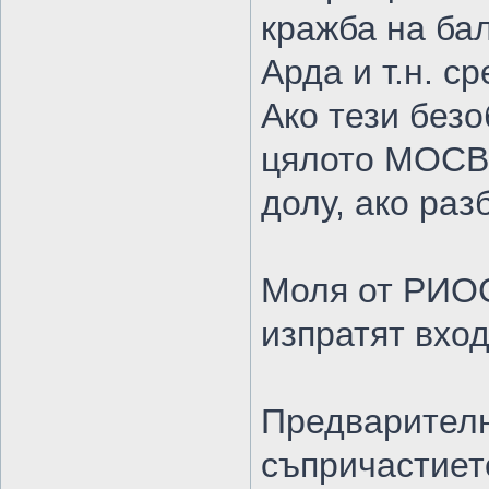
кражба на ба
Арда и т.н. с
Ако тези безо
цялото МОСВ 
долу, ако раз
Моля от РИОС
изпратят вхо
Предварителн
съпричастиет