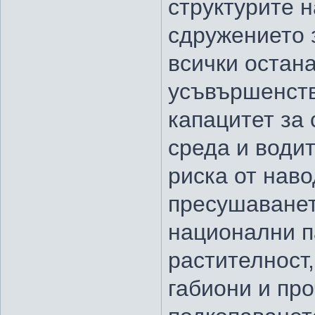
структурите 
сдружението 
всички остан
усъвършенств
капацитет за
среда и водит
риска от нав
пресушаванет
национални п
растителност,
габиони и пр