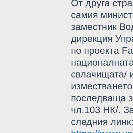
От друга стр
самия минист
заместник Во
дирекция Упр
по проекта Fa
националната
свлачищата/ 
изместването
последваща з
чл.103 НК/. З
следния линк