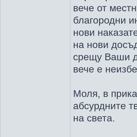
вече от мест
благородни ин
нови наказате
на нови досъ
срещу Ваши д
вече е неизб
Моля, в прика
абсурдните т
на света.