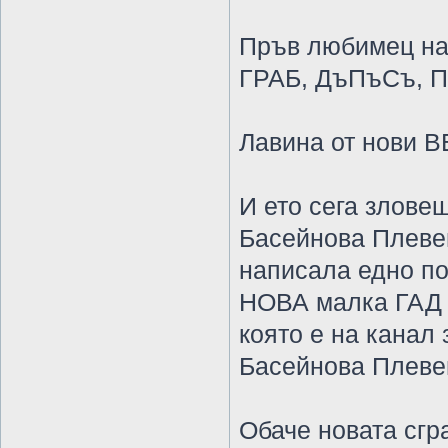
Пръв любимец на 
ГРАБ, ДъПъСъ, П
Лавина от нови ВЕ
И ето сега злове
Басейнова Плевен
написала едно по
НОВА малка ГАД 
която е на канал
Басейнова Плевен 
Обаче новата сгр