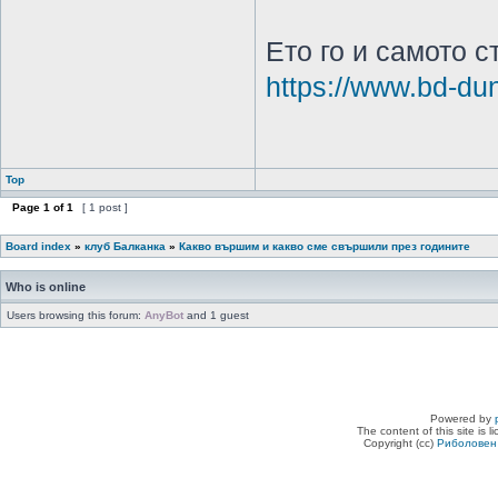
Ето го и самото 
https://www.bd-dun
Top
Page
1
of
1
[ 1 post ]
Board index
»
клуб Балканка
»
Какво вършим и какво сме свършили през годините
Who is online
Users browsing this forum:
AnyBot
and 1 guest
Powered by
The content of this site is 
Copyright (cc)
Риболовен