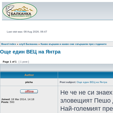
Last visit was: 08 Aug 2026, 06:47
Board index
»
клуб Балканка
»
Какво вършим и какво сме свършили през годините
Още един ВЕЦ на Янтра
Page
1
of
1
[ 1 post ]
Author
pitcha
Post subject:
Още един ВЕЦ на Янтра
Не че не си знае
зловещият Пешо Д
Joined:
18 Mar 2014, 14:18
Posts:
593
Най-големият пре