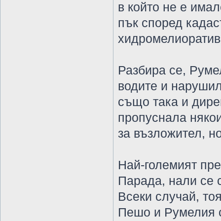
в който не е имал
пък според кадас
хидромелиоративн
Разбира се, Руме
водите и нарушил
също така и дир
пропуснала някои
за възложител, н
Най-големият пре
Парада, нали се 
Всеки случай, то
Пешо и Румелия 