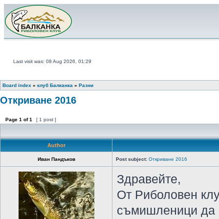
Last visit was: 08 Aug 2026, 01:29
Board index
»
клуб Балканка
»
Разни
Откриване 2016
Page
1
of
1
[ 1 post ]
Author
Иван Пандъков
Post subject:
Откриване 2016
Здравейте,
От Риболовен клу
съмишленици да о