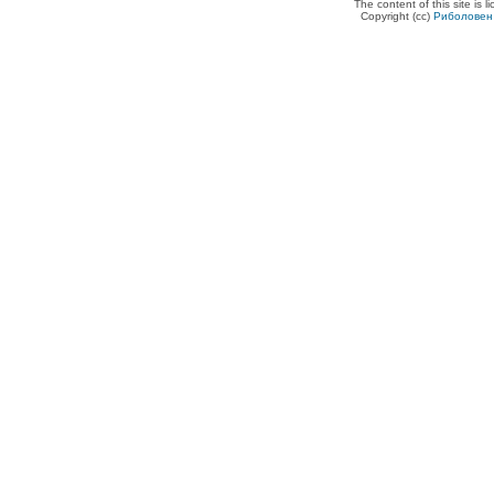
The content of this site is 
Copyright (cc)
Риболовен