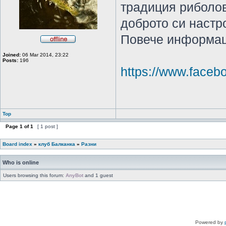
традиция риболов
доброто си настр
Повече информац
Joined:
06 Mar 2014, 23:22
Posts:
196
https://www.faceb
Top
Page
1
of
1
[ 1 post ]
Board index
»
клуб Балканка
»
Разни
Who is online
Users browsing this forum:
AnyBot
and 1 guest
Powered by