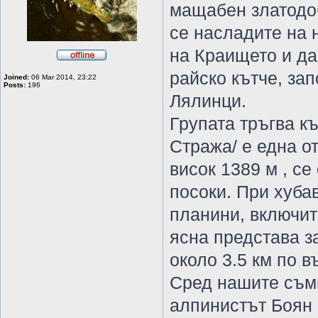
мащабен златодоб
се насладите на 
на Краището и да
райско кътче, зап
Joined:
06 Mar 2014, 23:22
Posts:
196
Лялинци.
Групата тръгва к
Стража/ е една от
висок 1389 м , с
посоки. При хуба
планини, включит
ясна представа з
около 3.5 км по 
Сред нашите съм
алпинистът Боян 