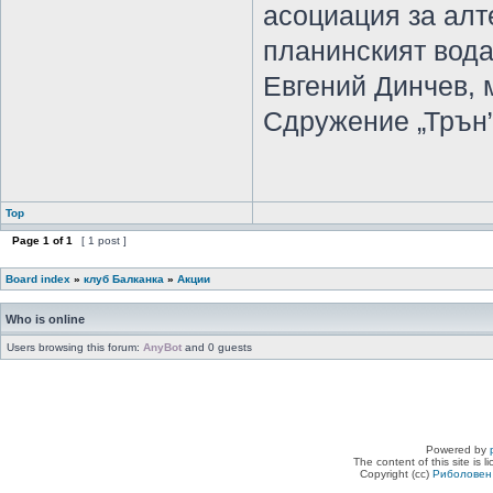
асоциация за ал
планинският вод
Евгений Динчев, 
Сдружение „Трън
Top
Page
1
of
1
[ 1 post ]
Board index
»
клуб Балканка
»
Акции
Who is online
Users browsing this forum:
AnyBot
and 0 guests
Powered by
The content of this site is 
Copyright (cc)
Риболовен