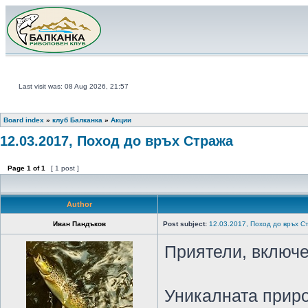
Last visit was: 08 Aug 2026, 21:57
Board index
»
клуб Балканка
»
Акции
12.03.2017, Поход до връх Стража
Page
1
of
1
[ 1 post ]
Author
Иван Пандъков
Post subject:
12.03.2017, Поход до връх С
Приятели, включе
Уникалната приро