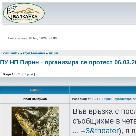
Last visit was: 10 Aug 2026, 21:00
Board index
»
клуб Балканка
»
Акции
ПУ НП Пирин - организира се протест 06.03.2
Page
1
of
1
[ 1 post ]
Author
Иван Пандъков
Post subject:
ПУ НП Пирин - организира се
Във връзка с пос
съобщихме в четв
... =3&theater
), в