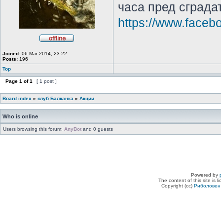
часа пред сграда
https://www.face
Joined:
06 Mar 2014, 23:22
Posts:
196
Top
Page
1
of
1
[ 1 post ]
Board index
»
клуб Балканка
»
Акции
Who is online
Users browsing this forum:
AnyBot
and 0 guests
Powered by
The content of this site is 
Copyright (cc)
Риболовен