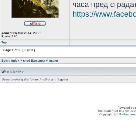
часа пред сграда
https://www.face
Joined:
06 Mar 2014, 23:22
Posts:
196
Top
Page
1
of
1
[ 1 post ]
Board index
»
клуб Балканка
»
Акции
Who is online
Users browsing this forum:
AnyBot
and 1 guest
Powered by
The content of this site is 
Copyright (cc)
Риболовен