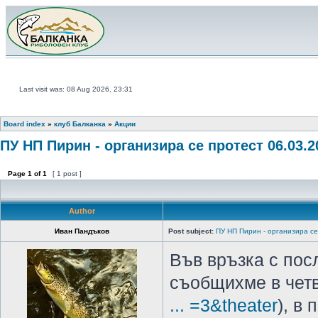
Last visit was: 08 Aug 2026, 23:31
Board index
»
клуб Балканка
»
Акции
ПУ НП Пирин - организира се протест 06.03.2
Page
1
of
1
[ 1 post ]
Author
Иван Пандъков
Post subject:
ПУ НП Пирин - организира се
Във връзка с пос
съобщихме в четв
... =3&theater
), в