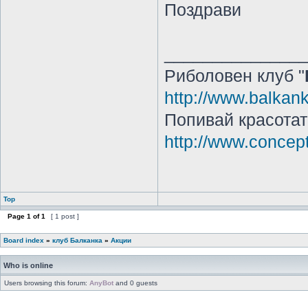
Поздрави
______________
Риболовен клуб "
http://www.balkan
Попивай красотата
http://www.concep
Top
Page
1
of
1
[ 1 post ]
Board index
»
клуб Балканка
»
Акции
Who is online
Users browsing this forum:
AnyBot
and 0 guests