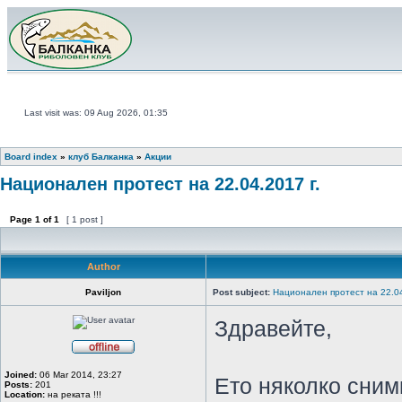
Last visit was: 09 Aug 2026, 01:35
Board index
»
клуб Балканка
»
Акции
Национален протест на 22.04.2017 г.
Page
1
of
1
[ 1 post ]
Author
Paviljon
Post subject:
Национален протест на 22.04
Здравейте,
Joined:
06 Mar 2014, 23:27
Ето няколко сним
Posts:
201
Location:
на реката !!!