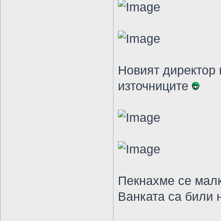
Новият директор 
източниците
Пекнахме се малк
Ванката са били 