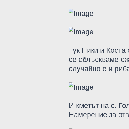
Тук Ники и Коста 
се сблъскваме еж
случайно е и риб
И кметът на с. Г
Намерение за отв