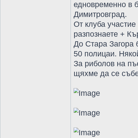
едновременно в б
Димитровград.
От клуба участие
разпознаете + Кър
До Стара Загора 
50 полицаи. Някой
За риболов на пъ
щяхме да се събе