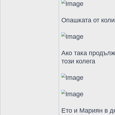
Опашката от коли
Ако така продълж
този колега
Ето и Мариян в 